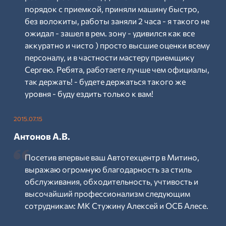
порядок с приемкой, приняли машину быстро,
без волокиты, работы заняли 2 часа - я такого не
ожидал - зашел в рем. зону - удивился как все
аккуратно и чисто ) просто высшие оценки всему
персоналу, и в частности мастеру приемщику
Сергею. Ребята, работаете лучше чем официалы,
так держать! - будете держаться такого же
уровня - буду ездить только к вам!
2015.07.15
Антонов А.В.
Посетив впервые ваш Автотехцентр в Митино,
выражаю огромную благодарность за стиль
обслуживания, обходительность, учтивость и
высочайший профессионализм следующим
сотрудникам: МК Стужину Алексей и ОСБ Алесе.